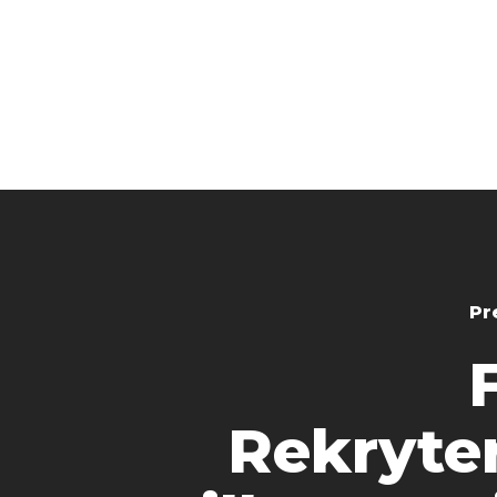
Pr
Rekryte