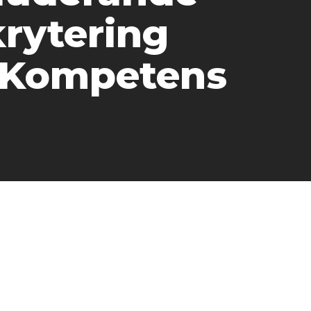
rytering
 Kompetens
h arbetssökande