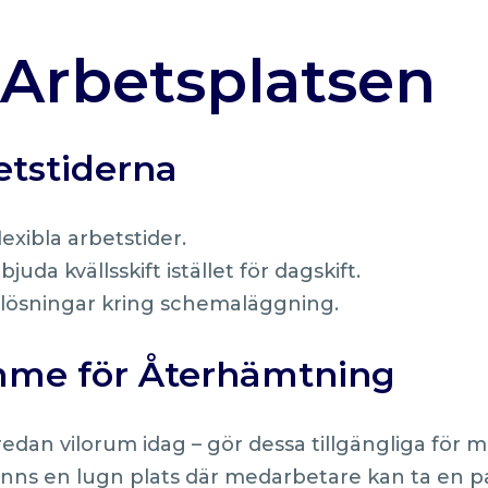
r Arbetsplatsen
tstiderna
lexibla arbetstider.
uda kvällsskift istället för dagskift.
a lösningar kring schemaläggning.
me för Återhämtning
edan vilorum idag – gör dessa tillgängliga för 
t finns en lugn plats där medarbetare kan ta en p