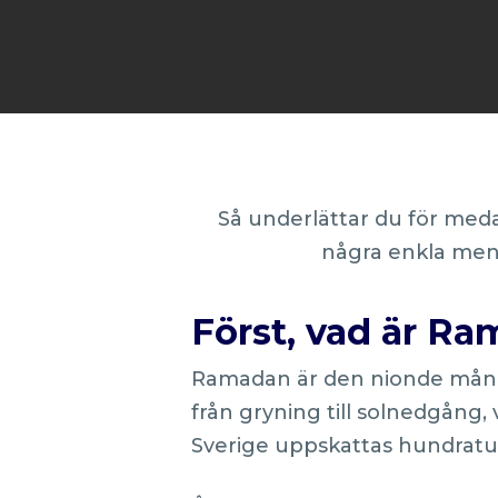
Så underlättar du för med
några enkla men 
Först, vad är R
Ramadan är den nionde månad
från gryning till solnedgång, 
Sverige uppskattas hundratu