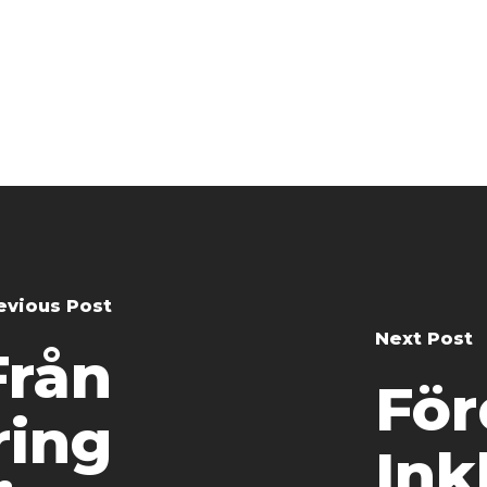
evious Post
Next Post
Från
För
ring
Ink