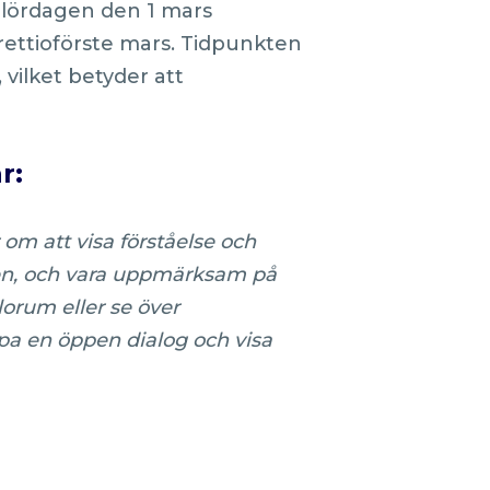
 lördagen den 1 mars
trettioförste mars. Tidpunkten
 vilket betyder att
r:
m att visa förståelse och
den, och vara uppmärksam på
orum eller se över
apa en öppen dialog och visa