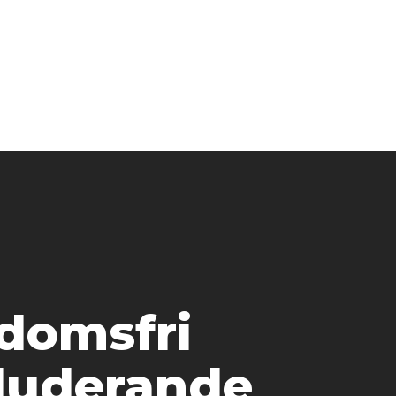
domsfri
luderande