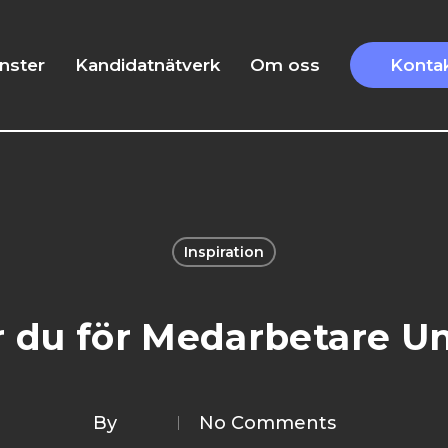
änster
Kandidatnätverk
Om oss
Konta
Inspiration
ar du för Medarbetare 
By
No Comments