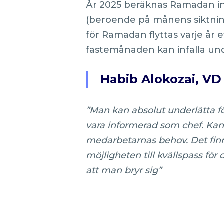
År 2025 beräknas Ramadan inl
(beroende på månens siktning)
för Ramadan flyttas varje år 
fastemånaden kan infalla unde
Habib Alokozai, VD 
”Man kan absolut underlätta f
vara informerad som chef. Kan
medarbetarnas behov. Det finn
möjligheten till kvällspass fö
att man bryr sig”