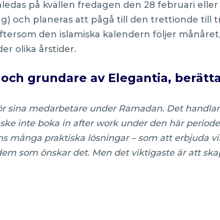
edas på kvällen fredagen den 28 februari eller
 och planeras att pågå till den trettionde till 
eftersom den islamiska kalendern följer månåret,
r olika årstider.
och grundare av Elegantia, berätta
ör sina medarbetare under Ramadan. Det handlar o
ske inte boka in after work under den här perio
s många praktiska lösningar – som att erbjuda vil
r dem som önskar det. Men det viktigaste är att sk