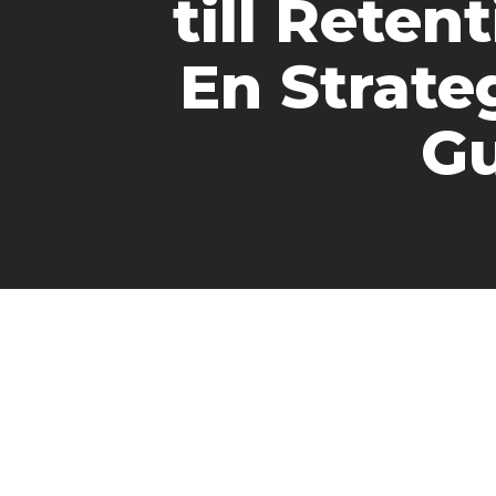
till Retent
En Strate
G
Elegantia – En