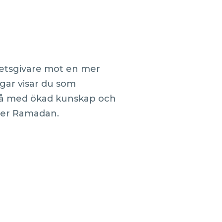
betsgivare mot en mer
ar visar du som
 Så med ökad kunskap och
nder Ramadan.