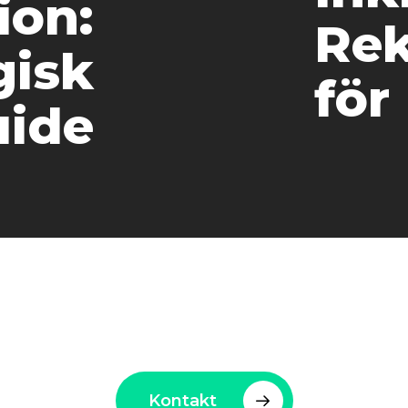
ion:
Rek
gisk
för
uide
 trygg hand för företag oc
Kontakt