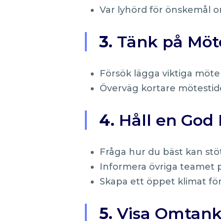
Var lyhörd för önskemål o
3.
Tänk på Möt
Försök lägga viktiga möte
Överväg kortare mötestid
4.
Håll en God 
Fråga hur du bäst kan stöt
Informera övriga teamet på
Skapa ett öppet klimat f
5.
Visa Omtan