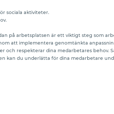
r sociala aktiviteter.
ov.
dan på arbetsplatsen är ett viktigt steg som ar
enom att implementera genomtänkta anpassning
tter och respekterar dina medarbetares behov.
agen kan du underlätta för dina medarbetare u