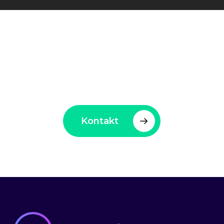
Elegantia – En trygg hand
för företag och
arbetssökande
Kontakt