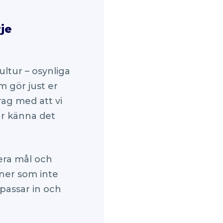
rje
ultur – osynliga
m gör just er
rag med att vi
lär känna det
 era mål och
ner som inte
passar in och