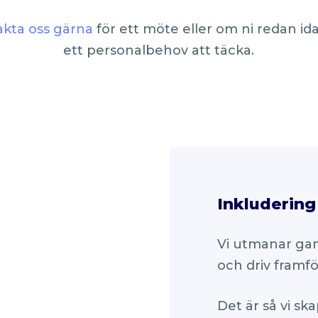
kta oss gärna
för ett möte eller om ni redan id
ett personalbehov att täcka.
Inkluderin
Vi utmanar gam
och driv framfö
Det är så vi sk