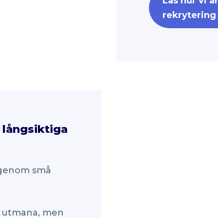
Läs hur vi 
rekrytering
 långsiktiga
s genom små
r utmana, men