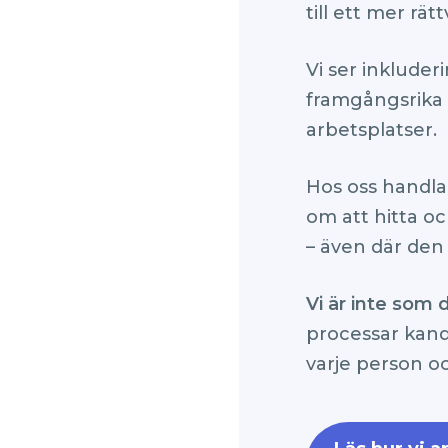
till ett mer rätt
Vi ser inklude
framgångsrika
arbetsplatser.
Hos oss handlar
om att hitta o
– även där den 
Vi är inte som 
processar kandid
varje person oc