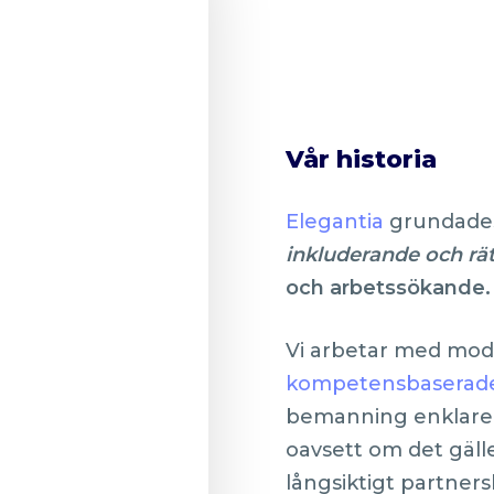
Vår historia
Elegantia
grundades
inkluderande och rä
och arbetssökande.
Vi arbetar med mo
kompetensbaserad
bemanning enklare, 
oavsett om det gäll
långsiktigt partners