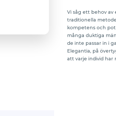
Vi såg ett behov a
traditionella metoder
kompetens och poten
många duktiga männi
de inte passar in i 
Elegantia, på överty
att varje individ har