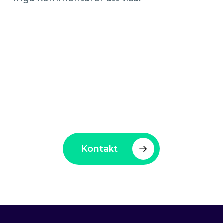
Elegantia – En trygg hand
för företag och
arbetssökande
Kontakt