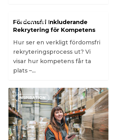
0
Fördomsfri Inkluderande
INSPIRATION
Rekrytering för Kompetens
Hur ser en verkligt fördomsfri
rekryteringsprocess ut? Vi
visar hur kompetens får ta
plats –…
0
INSPIRATION