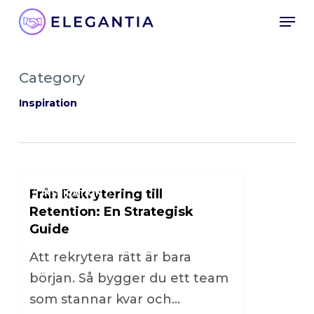
Skip
Men
to
main
content
Category
Inspiration
0
Från Rekrytering till
INSPIRATION
Retention: En Strategisk
Guide
Att rekrytera rätt är bara
början. Så bygger du ett team
som stannar kvar och…