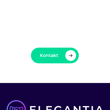
Elegantia – En trygg hand
för företag och
arbetssökande
Kontakt